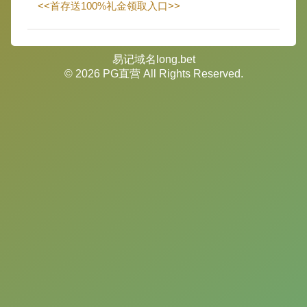
<<首存送100%礼金领取入口>>
易记域名long.bet
© 2026 PG直营 All Rights Reserved.